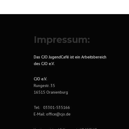
Impressum:
Das CJO JugendCafé ist ein Arbeitsbereich
des CJO e.V.
CJO e.V.
Rungestr. 35
16515 Oranienburg
Tel: 03301-535166
E-Mail: office@cjo.de