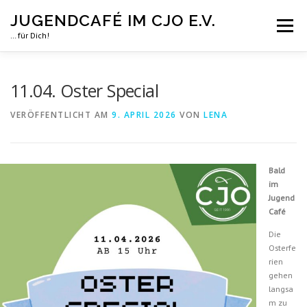
Zum
JUGENDCAFÉ IM CJO E.V.
Inhalt
Menü
springen
… für Dich!
GALERIE
JUGENDCAFÉ IN 2026
CJO.DE
11.04. Oster Special
VERÖFFENTLICHT AM
9. APRIL 2026
VON
LENA
Bald
im
Jugend
Café
Die
Osterfe
rien
gehen
langsa
m zu