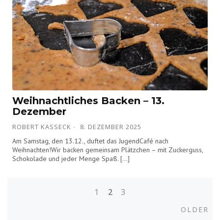
Weihnachtliches Backen – 13.
Dezember
ROBERT KASSECK
8. DEZEMBER 2025
Am Samstag, den 13.12., duftet das JugendCafé nach
Weihnachten!Wir backen gemeinsam Plätzchen – mit Zuckerguss,
Schokolade und jeder Menge Spaß. […]
1
2
3
P
O
OLDER