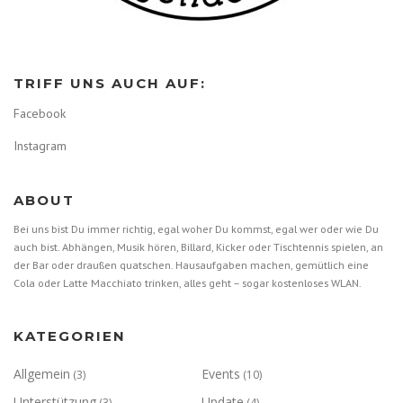
a
t
TRIFF UNS AUCH AUF:
i
Facebook
o
Instagram
n
ABOUT
Bei uns bist Du immer richtig, egal woher Du kommst, egal wer oder wie Du
auch bist. Abhängen, Musik hören, Billard, Kicker oder Tischtennis spielen, an
der Bar oder draußen quatschen. Hausaufgaben machen, gemütlich eine
Cola oder Latte Macchiato trinken, alles geht – sogar kostenloses WLAN.
KATEGORIEN
Allgemein
Events
(3)
(10)
Unterstützung
Update
(3)
(4)