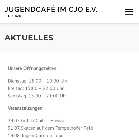
Zum
JUGENDCAFÉ IM CJO E.V.
Inhalt
Menü
springen
… für Dich!
GALERIE
JUGENDCAFÉ IN 2026
CJO.DE
AKTUELLES
Unsere Öffnungszeiten:
Dienstag: 15:00 – 19:00 Uhr
Freitag: 15:00 – 22:00 Uhr
Samstag: 15:00 – 21:00 Uhr
Veranstaltungen:
24.07. Grill ‘n’ Chill – Hawaii
31.07. Skaten auf dem Tempelhofer Feld
14.08. JugendCafé on Tour