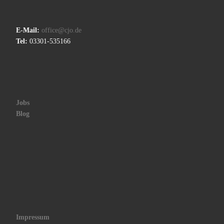
E-Mail:
office@cjo.de
Tel:
03301-535166
Jobs
Blog
Impressum