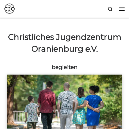
Zum Inhalt springen
Search
Me
Christliches Jugendzentrum
Oranienburg e.V.
begleiten