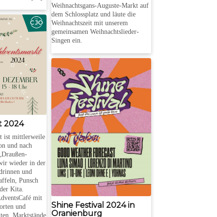
Weihnachtsgans-Auguste-Markt auf
dem Schlossplatz und läute die
Weihnachtszeit mit unserem
gemeinsamen Weihnachtslieder-
Singen ein.
t 2024
ist mittlerweile
ion und nach
„Draußen-
wir wieder in der
drinnen und
affeln, Punsch
der Kita.
AdventsCafé mit
Shine Festival 2024 in
orten und
Oranienburg
iten. Marktstände