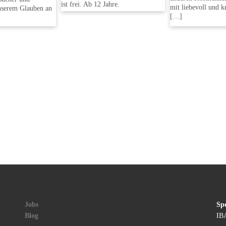
ist frei. Ab 12 Jahre.
mit liebevoll und kr
nserem Glauben an
[…]
Jobs
Sp
Blog
IB