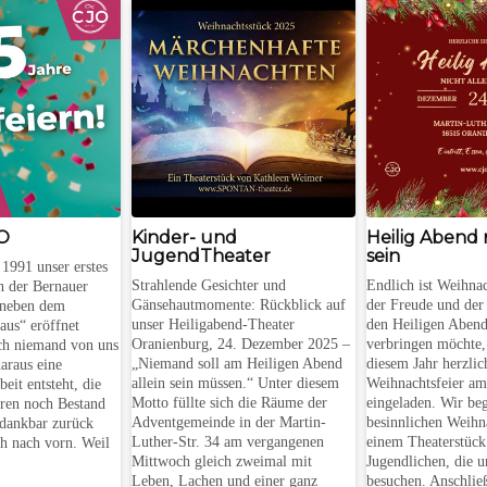
JO
Kinder- und
Heilig Abend n
JugendTheater
sein
1991 unser erstes
Strahlende Gesichter und
Endlich ist Weihnac
n der Bernauer
Gänsehautmomente: Rückblick auf
der Freude und der
t neben dem
unser Heiligabend-Theater
den Heiligen Abend 
aus“ eröffnet
Oranienburg, 24. Dezember 2025 –
verbringen möchte, 
ich niemand von uns
„Niemand soll am Heiligen Abend
diesem Jahr herzlic
daraus eine
allein sein müssen.“ Unter diesem
Weihnachtsfeier am
eit entsteht, die
Motto füllte sich die Räume der
eingeladen. Wir be
hren noch Bestand
Adventgemeinde in der Martin-
besinnlichen Weihn
 dankbar zurück
Luther-Str. 34 am vergangenen
einem Theaterstück
ch nach vorn. Weil
Mittwoch gleich zweimal mit
Jugendlichen, die 
Leben, Lachen und einer ganz
besuchen. Anschlie