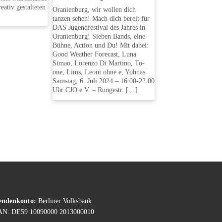
eativ gestalteten
Oranienburg, wir wollen dich
tanzen sehen! Mach dich bereit für
DAS Jugendfestival des Jahres in
Oranienburg! Sieben Bands, eine
Bühne, Action und Du! Mit dabei:
Good Weather Forecast, Luna
Simao, Lorenzo Di Martino, To-
one, Lims, Leoni ohne e, Yohnas.
Samstag, 6. Juli 2024 – 16:00-22:00
Uhr CJO e.V. – Rungestr. […]
endenkonto:
Berliner Volksbank
AN: DE59 10090000 2013000010