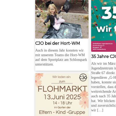
CJO bei der Hort-WM
Auch in diesem Jahr konnten wir
mit unserem Teams die Hort-WM
35 Jahre C
auf dem Sportplatz am Schlosspark
Als wir im März 
unterstützen.
Jugendzentrum i
Straße 67 direk
legendären „G-H
haben, konnte s
vorstellen, dass 
weitreichende Arb
auch nach 35 Ja
hat. Wir blicken
und zuversichtli
wir […]