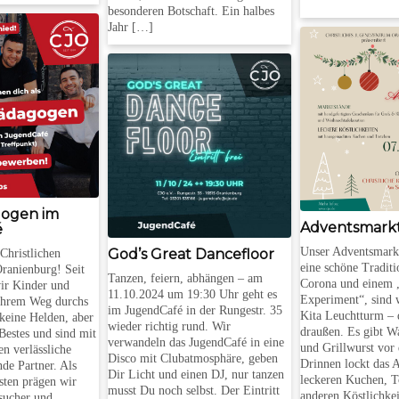
besonderen Botschaft. Ein halbes
Jahr […]
gogen im
Adventsmark
é
Unser Adventsmarkt 
God’s Great Dancefloor
hristlichen
eine schöne Tradit
ranienburg! Seit
Tanzen, feiern, abhängen – am
Corona und einem 
wir Kinder und
11.10.2024 um 19:30 Uhr geht es
Experiment“, sind 
 ihrem Weg durchs
im JugendCafé in der Rungestr. 35
Kita Leuchtturm – 
keine Helden, aber
wieder richtig rund. Wir
draußen. Es gibt W
Bestes und sind mit
verwandeln das JugendCafé in eine
und Grillwurst vor 
n verlässliche
Disco mit Clubatmosphäre, geben
Drinnen lockt das 
nde Partner. Als
Dir Licht und einen DJ, nur tanzen
leckeren Kuchen, T
sten prägen wir
musst Du noch selbst. Der Eintritt
anderen Köstlichke
sucher und