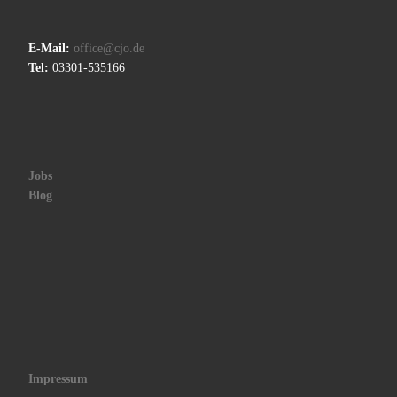
E-Mail:
office@cjo.de
Tel:
03301-535166
Jobs
Blog
Impressum